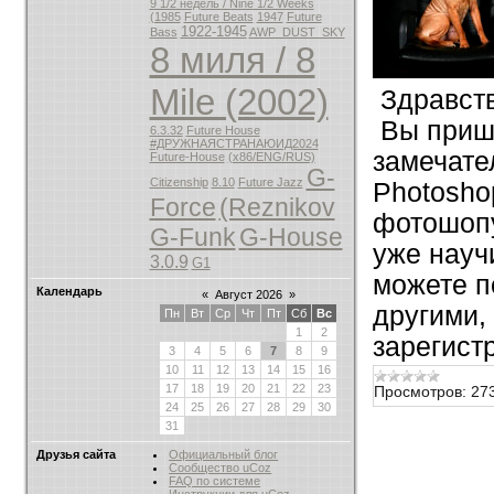
9 1/2 недель / Nine 1/2 Weeks
(1985
Future Beats
1947
Future
1922-1945
Bass
AWP_DUST_SKY
8 миля / 8
Mile (2002)
Здравств
Вы приш
6.3.32
Future House
#ДРУЖНАЯСТРАНАЮИД2024
замечате
Future-House
(х86/ENG/RUS)
G-
Citizenship
8.10
Future Jazz
Photosho
Force
(Reznikov
фотошопу
G-Funk
G-House
уже науч
3.0.9
G1
можете п
Календарь
«
Август 2026
»
другими,
Пн
Вт
Ср
Чт
Пт
Сб
Вс
1
2
зарегистр
3
4
5
6
7
8
9
10
11
12
13
14
15
16
17
18
19
20
21
22
23
Просмотров:
27
24
25
26
27
28
29
30
31
Друзья сайта
Официальный блог
Сообщество uCoz
FAQ по системе